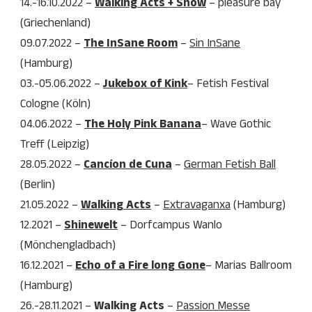
14.-16.10.2022 –
Walking Acts + Show
– pleasure bay
(Griechenland)
09.07.2022 –
The InSane Room
–
Sin InSane
(Hamburg)
03.-05.06.2022 –
Jukebox of Kink
– Fetish Festival
Cologne (Köln)
04.06.2022 –
The Holy Pink Banana
– Wave Gothic
Treff (Leipzig)
28.05.2022 –
Cancíon de Cuna
–
German Fetish Ball
(Berlin)
21.05.2022 –
Walking Acts
–
Extravaganxa
(Hamburg)
12.2021 –
Shinewelt
– Dorfcampus Wanlo
(Mönchengladbach)
16.12.2021 –
Echo of a Fire long Gone
– Marias Ballroom
(Hamburg)
26.-28.11.2021 –
Walking Acts
–
Passion Messe