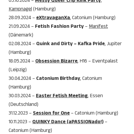
05.10.2024 –
Messy Queer Crip Kink Party
,
Kampnagel
(Hamburg)
28.09.2024 –
eXtravaganXa
, Catonium (Hamburg)
21.09.2024 –
Fetish Fashion Party
–
Manifest
(Dänemark)
02.08.2024 –
Quink and Dirty – Kafka Pride
, Jupiter
(Hamburg)
18.05.2024 –
Obsession Bizarre
, H16 – Eventpalast
(Leipzig)
30.04.2024 –
Catonium Birthday
, Catonium
(Hamburg)
30.03.2024 –
Easter Fetish Meeting
, Essen
(Deutschland)
31.12.2023 –
Session for One
– Catonium (Hamburg)
10.11.2023 –
QUINKY Dance (aPASSIONado!)
–
Catonium (Hamburg)