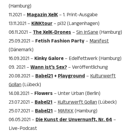
(Hamburg)
11.2021 –
Magazin XelK
– 1. Print-Ausgabe
13.11.2021 –
KiNKtour
– pi32 (Langenhagen)
06.11.2021 –
The XelK-Drones
–
Sin InSane
(Hamburg)
25.09.2021 –
Fetish Fashion Party
–
Manifest
(Dänemark)
16.09.2021 –
Kinky Galore
– Edelfettwerk (Hamburg)
09. 2021 –
Wann ist’s Sex?
– Veröffentlichung
20.08.2021 –
Babel21
+
Playground
–
Kulturwerft
Gollan
(Lübeck)
14.08.2021 –
Flowers
– Unter Urban (Berlin)
23.07.2021 –
Babel21
–
Kulturwerft Gollan
(Lübeck)
25.07.2021 –
Babel21
–
MARKK
(Hamburg)
06.05.2021 –
Die Kunst der Unvernunft, Nr. 64
–
Live-Podcast