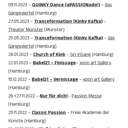
09.11.2023 –
QUINKY Dance (aPASSIONado!)
–
das
Gängeviertel
(Hamburg)
27.05.2023 –
Tranceformation (Kinky Kafka)
–
Theater Münster
(Münster)
25.05.2023 –
Tranceformation (Kinky Kafka)
–
das
Gängeviertel
(Hamburg)
28.01.2023 –
Church of Kink
–
Sin InSane
(Hamburg)
22.01.2023 –
Babel21 – Finissage
–
xpon art Gallery
(Hamburg)
15.12.2022 –
Babel21 – Vernissage
–
xpon art Gallery
(Hamburg)
26.+27.11.2022 –
Nur für dIch!
–
Passion Messe
(Hamburg)
25.11.2022 –
Classic Passion
– Freie Akademie der
Künste (Hamburg)